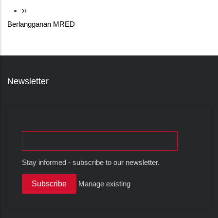
Pagination
Halaman
››
Berlangganan MRED
berikutnya
Newsletter
Stay informed - subscribe to our newsletter.
Manage existing