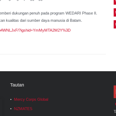
memberi dukungan penuh pada program WEDARI Phase II.
an kualitas dari sumber daya manusia di Batam.
Co6u4WNLJxF/?igshid=YmMyMTA2M2Y%3D
Tautan
Mercy Corps Global
NZMATES
T