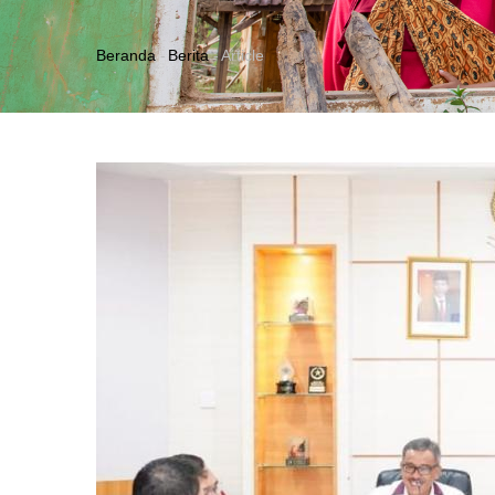
Beranda
-
Berita
-
Article
Breadcrumb