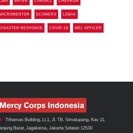
CMA
BAYER
CARGILL
CHEVRON
MICROMENTOR
ECOMERS
LEBAK
DISASTER RESPONSE
COVID-19
MEL OFFICER
Trihamas Building, Lt.1, Jl. TB. Simatupang, Kav 11,
anjung Barat, Jagakarsa, Jakarta Selatan 12530