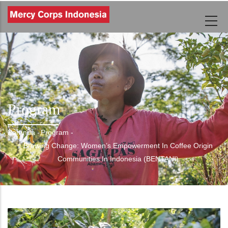
Lompat
ke
isi
utama
Program
Beranda
-
Program
-
Breadcrumb
Brewing Change: Women’s Empowerment In Coffee Origin
Communities In Indonesia (BENTANI)