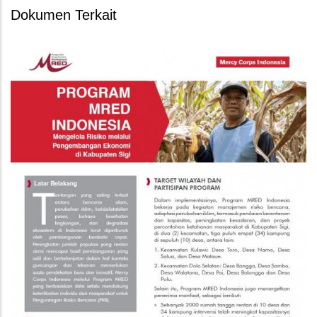
Dokumen Terkait
MRED Indonesi