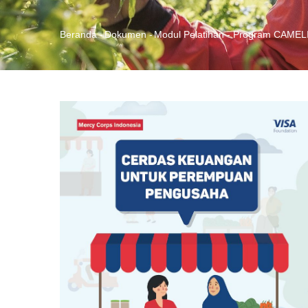
Beranda
-
Dokumen
-
Modul Pelatihan - Program CAMEL
Breadcrumb