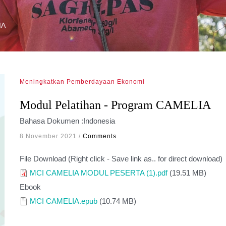
IA
Meningkatkan Pemberdayaan Ekonomi
Modul Pelatihan - Program CAMELIA
Bahasa Dokumen :
Indonesia
8 November 2021
/
Comments
File Download (Right click - Save link as.. for direct download)
MCI CAMELIA MODUL PESERTA (1).pdf
(19.51 MB)
Ebook
MCI CAMELIA.epub
(10.74 MB)