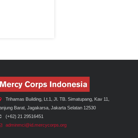
Trihamas Building, Lt.1, Jl. TB. Simatupang, Kav 11,
anjung Barat, Jagakarsa, Jakarta Selatan 12530
(+62) 21 29516451
adminmci@id.mercycorps.org