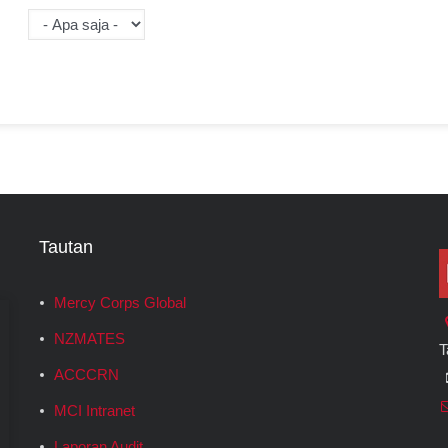
Tautan
Mercy Corps Global
NZMATES
T
ACCCRN
MCI Intranet
Laporan Audit